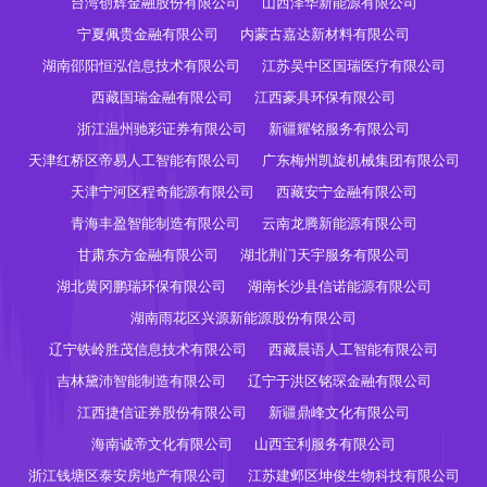
台湾创辉金融股份有限公司
山西泽华新能源有限公司
宁夏佩贵金融有限公司
内蒙古嘉达新材料有限公司
湖南邵阳恒泓信息技术有限公司
江苏吴中区国瑞医疗有限公司
西藏国瑞金融有限公司
江西豪具环保有限公司
浙江温州驰彩证券有限公司
新疆耀铭服务有限公司
天津红桥区帝易人工智能有限公司
广东梅州凯旋机械集团有限公司
天津宁河区程奇能源有限公司
西藏安宁金融有限公司
青海丰盈智能制造有限公司
云南龙腾新能源有限公司
甘肃东方金融有限公司
湖北荆门天宇服务有限公司
湖北黄冈鹏瑞环保有限公司
湖南长沙县信诺能源有限公司
湖南雨花区兴源新能源股份有限公司
辽宁铁岭胜茂信息技术有限公司
西藏晨语人工智能有限公司
吉林黛沛智能制造有限公司
辽宁于洪区铭琛金融有限公司
江西捷信证券股份有限公司
新疆鼎峰文化有限公司
海南诚帝文化有限公司
山西宝利服务有限公司
浙江钱塘区泰安房地产有限公司
江苏建邺区坤俊生物科技有限公司